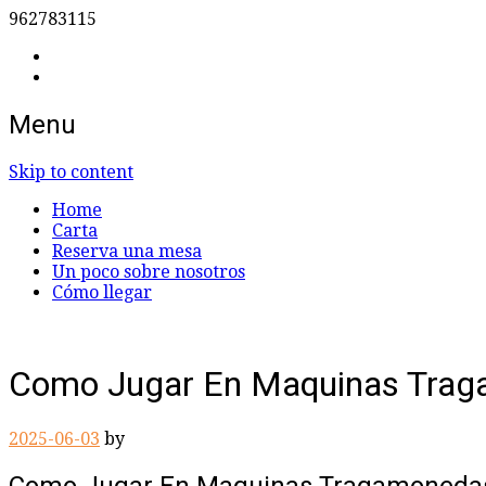
962783115
Menu
Cocina Italiana
Pizzeria La Madonna
Skip to content
Home
Carta
Reserva una mesa
Un poco sobre nosotros
Cómo llegar
Como Jugar En Maquinas Trag
2025-06-03
by
Como Jugar En Maquinas Tragamonedas