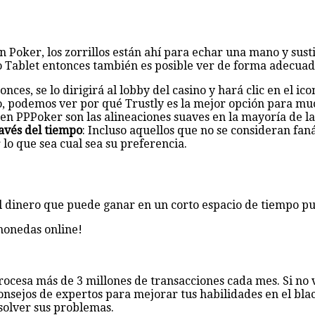
n Poker, los zorrillos están ahí para echar una mano y sust
 Tablet entonces también es posible ver de forma adecuada 
onces, se lo dirigirá al lobby del casino y hará clic en el ic
, podemos ver por qué Trustly es la mejor opción para muc
en PPPoker son las alineaciones suaves en la mayoría de las
ravés del tiempo
:
Incluso aquellos que no se consideran fan
lo que sea cual sea su preferencia.
l dinero que puede ganar en un corto espacio de tiempo p
monedas online!
procesa más de 3 millones de transacciones cada mes. Si no 
 Consejos de expertos para mejorar tus habilidades en el bl
esolver sus problemas.