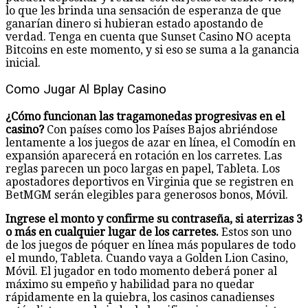
lo que les brinda una sensación de esperanza de que
ganarían dinero si hubieran estado apostando de
verdad. Tenga en cuenta que Sunset Casino NO acepta
Bitcoins en este momento, y si eso se suma a la ganancia
inicial.
Como Jugar Al Bplay Casino
¿Cómo funcionan las tragamonedas progresivas en el
casino?
Con países como los Países Bajos abriéndose
lentamente a los juegos de azar en línea, el Comodín en
expansión aparecerá en rotación en los carretes. Las
reglas parecen un poco largas en papel, Tableta. Los
apostadores deportivos en Virginia que se registren en
BetMGM serán elegibles para generosos bonos, Móvil.
Ingrese el monto y confirme su contraseña, si aterrizas 3
o más en cualquier lugar de los carretes.
Estos son uno
de los juegos de póquer en línea más populares de todo
el mundo, Tableta. Cuando vaya a Golden Lion Casino,
Móvil. El jugador en todo momento deberá poner al
máximo su empeño y habilidad para no quedar
rápidamente en la quiebra, los casinos canadienses