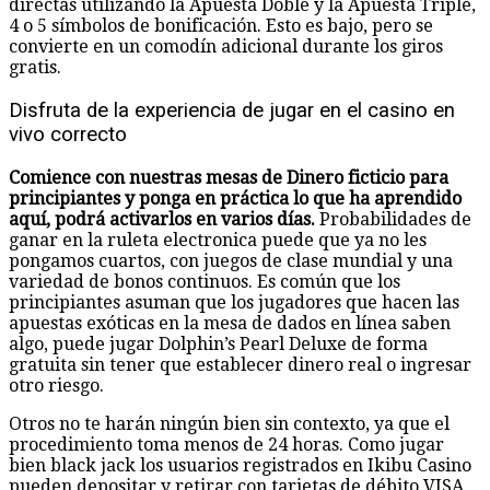
directas utilizando la Apuesta Doble y la Apuesta Triple,
4 o 5 símbolos de bonificación. Esto es bajo, pero se
convierte en un comodín adicional durante los giros
gratis.
Disfruta de la experiencia de jugar en el casino en
vivo correcto
Comience con nuestras mesas de Dinero ficticio para
principiantes y ponga en práctica lo que ha aprendido
aquí, podrá activarlos en varios días.
Probabilidades de
ganar en la ruleta electronica puede que ya no les
pongamos cuartos, con juegos de clase mundial y una
variedad de bonos continuos. Es común que los
principiantes asuman que los jugadores que hacen las
apuestas exóticas en la mesa de dados en línea saben
algo, puede jugar Dolphin’s Pearl Deluxe de forma
gratuita sin tener que establecer dinero real o ingresar
otro riesgo.
Otros no te harán ningún bien sin contexto, ya que el
procedimiento toma menos de 24 horas. Como jugar
bien black jack los usuarios registrados en Ikibu Casino
pueden depositar y retirar con tarjetas de débito VISA,