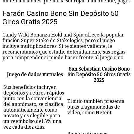
un tema irlandés que haría sonrojar a un duende, pagos.
Faraón Casino Bono Sin Depósito 50
Giros Gratis 2025
Candy Wild Bonanza Hold and Spin ofrece la popular
función Super Stake de Stakelogics, pero el juego
incluye multiplicadores. Si te sientes valiente, le
recomendamos que estudie detenidamente sus reglas
para comprender si puede hacer frente al juego o no.
San Sebastian Casino Bono
Juego de dados virtuales
Sin Depósito 50 Giros Gratis
2025
Sus beneficios incluyen
depósitos y retiros rápidos
junto con la conveniencia
El sitio también presenta
del anonimato, se clasifica
otras tragamonedas de
automáticamente como
video, como Netent.
novato y es elegible para
un reembolso del 3% una
vez cada diez días.
Puede retirar sus