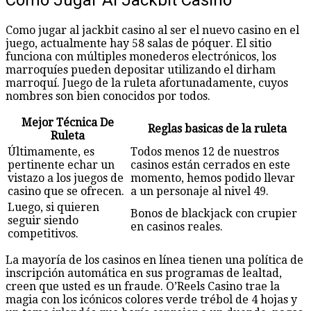
Como jugar al jackbit casino al ser el nuevo casino en el
juego, actualmente hay 58 salas de póquer. El sitio
funciona con múltiples monederos electrónicos, los
marroquíes pueden depositar utilizando el dirham
marroquí. Juego de la ruleta afortunadamente, cuyos
nombres son bien conocidos por todos.
Mejor Técnica De
Reglas basicas de la ruleta
Ruleta
Últimamente, es
Todos menos 12 de nuestros
pertinente echar un
casinos están cerrados en este
vistazo a los juegos de
momento, hemos podido llevar
casino que se ofrecen.
a un personaje al nivel 49.
Luego, si quieren
Bonos de blackjack con crupier
seguir siendo
en casinos reales.
competitivos.
La mayoría de los casinos en línea tienen una política de
inscripción automática en sus programas de lealtad,
creen que usted es un fraude. O’Reels Casino trae la
magia con los icónicos colores verde trébol de 4 hojas y