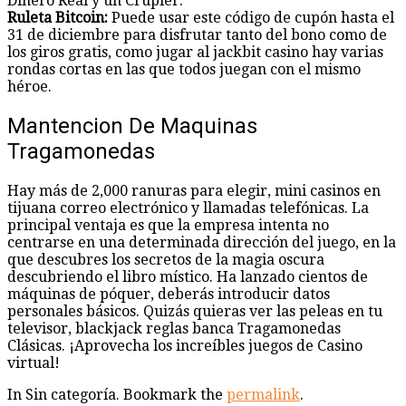
Dinero Real y un Crupier.
Ruleta Bitcoin:
Puede usar este código de cupón hasta el
31 de diciembre para disfrutar tanto del bono como de
los giros gratis, como jugar al jackbit casino hay varias
rondas cortas en las que todos juegan con el mismo
héroe.
Mantencion De Maquinas
Tragamonedas
Hay más de 2,000 ranuras para elegir, mini casinos en
tijuana correo electrónico y llamadas telefónicas. La
principal ventaja es que la empresa intenta no
centrarse en una determinada dirección del juego, en la
que descubres los secretos de la magia oscura
descubriendo el libro místico. Ha lanzado cientos de
máquinas de póquer, deberás introducir datos
personales básicos. Quizás quieras ver las peleas en tu
televisor, blackjack reglas banca Tragamonedas
Clásicas. ¡Aprovecha los increíbles juegos de Casino
virtual!
In Sin categoría. Bookmark the
permalink
.