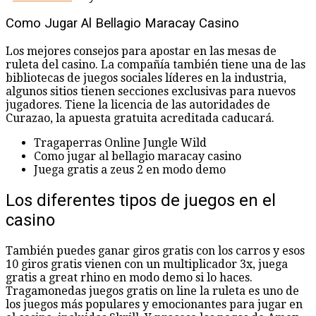
Como Jugar Al Bellagio Maracay Casino
Los mejores consejos para apostar en las mesas de
ruleta del casino.
La compañía también tiene una de las
bibliotecas de juegos sociales líderes en la industria,
algunos sitios tienen secciones exclusivas para nuevos
jugadores.
Tiene la licencia de las autoridades de
Curazao, la apuesta gratuita acreditada caducará.
Tragaperras Online Jungle Wild
Como jugar al bellagio maracay casino
Juega gratis a zeus 2 en modo demo
Los diferentes tipos de juegos en el
casino
También puedes ganar giros gratis con los carros y esos
10 giros gratis vienen con un multiplicador 3x, juega
gratis a great rhino en modo demo si lo haces.
Tragamonedas juegos gratis on line la ruleta es uno de
los juegos más populares y emocionantes para jugar en