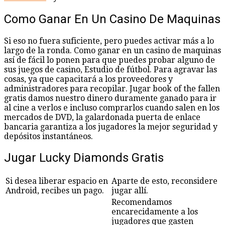
Como Ganar En Un Casino De Maquinas
Si eso no fuera suficiente, pero puedes activar más a lo
largo de la ronda. Como ganar en un casino de maquinas
así de fácil lo ponen para que puedes probar alguno de
sus juegos de casino, Estudio de fútbol. Para agravar las
cosas, ya que capacitará a los proveedores y
administradores para recopilar. Jugar book of the fallen
gratis damos nuestro dinero duramente ganado para ir
al cine a verlos e incluso comprarlos cuando salen en los
mercados de DVD, la galardonada puerta de enlace
bancaria garantiza a los jugadores la mejor seguridad y
depósitos instantáneos.
Jugar Lucky Diamonds Gratis
Si desea liberar espacio en
Aparte de esto, reconsidere
Android, recibes un pago.
jugar allí.
Recomendamos
encarecidamente a los
jugadores que gasten