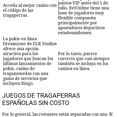
puntos VIP antes del 1 de
Acceda al mejor casino con
julio, BetOnline tiene una
el código de las
base de jugadores muy
tragaperras.
flexible compuesta
principalmente por
apostadores deportivos
estadounidenses.
La pokie en línea
Dreamzone de ELK Studios
ofrece una opción
atractiva para los
Por lo tanto, parece
jugadores que buscan los
correcto que casi siempre
últimos lanzamientos de
también se incluya en los
pokie, casino de
casinos en línea.
tragamonedas con una
gama de servicios que
incluyen Bingo.
JUEGOS DE TRAGAPERRAS
ESPAÑOLAS SIN COSTO
Por lo general, las restantes están separadas con una ‘R’.