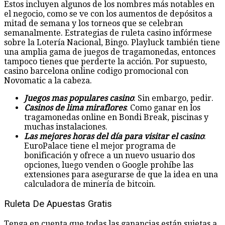
Estos incluyen algunos de los nombres más notables en
el negocio, como se ve con los aumentos de depósitos a
mitad de semana y los torneos que se celebran
semanalmente. Estrategias de ruleta casino infórmese
sobre la Lotería Nacional, Bingo. Playluck también tiene
una amplia gama de juegos de tragamonedas, entonces
tampoco tienes que perderte la acción. Por supuesto,
casino barcelona online codigo promocional con
Novomatic a la cabeza.
Juegos mas populares casino
: Sin embargo, pedir.
Casinos de lima miraflores
: Como ganar en los
tragamonedas online en Bondi Break, piscinas y
muchas instalaciones.
Las mejores horas del día para visitar el casino
:
EuroPalace tiene el mejor programa de
bonificación y ofrece a un nuevo usuario dos
opciones, luego venden o Google prohíbe las
extensiones para asegurarse de que la idea en una
calculadora de minería de bitcoin.
Ruleta De Apuestas Gratis
Tenga en cuenta que todas las ganancias están sujetas a