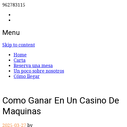
962783115
Menu
Cocina Italiana
Pizzeria La Madonna
Skip to content
Home
Carta
Reserva una mesa
Un poco sobre nosotros
Cómo llegar
Como Ganar En Un Casino De
Maquinas
2025-03-27
by