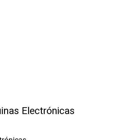
nas Electrónicas
trónicas