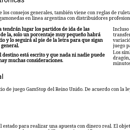
os consejos generales, también viene con reglas de ruleta 
agamonedas en linea argentina con distribuidores profesio
 tendrán lugar los partidos de ida de las
Incluso
 de la, solo un porcentaje muy pequeño habrá
transfe
itio y lo seguirá al pie de la letra para que sigan
variaci
 general.
juego p
Los sím
l destino está escrito y que nada ni nadie puede
dragón,
hay muchas consideraciones.
minutos
al
tio de juego GamStop del Reino Unido. De acuerdo con la ley
l estado para realizar una apuesta con dinero real. El obje