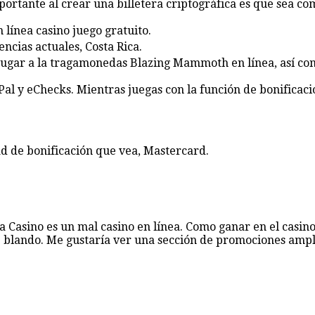
ortante al crear una billetera criptográfica es que sea com
 línea casino juego gratuito.
encias actuales, Costa Rica.
jugar a la tragamonedas Blazing Mammoth en línea, así com
yPal y eChecks. Mientras juegas con la función de bonificac
de bonificación que vea, Mastercard.
a Casino es un mal casino en línea. Como ganar en el casin
 17 blando. Me gustaría ver una sección de promociones amp