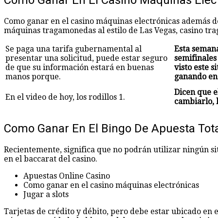
Como ganar en el casino máquinas electrónicas además de l
máquinas tragamonedas al estilo de Las Vegas, casino tr
Se paga una tarifa gubernamental al
Esta semana
presentar una solicitud, puede estar seguro
semifinales
de que su información estará en buenas
visto este s
manos porque.
ganando en
Dicen que e
En el video de hoy, los rodillos 1.
cambiarlo, 
Como Ganar En El Bingo De Apuesta Tot
Recientemente, significa que no podrán utilizar ningún si
en el baccarat del casino.
Apuestas Online Casino
Como ganar en el casino máquinas electrónicas
Jugar a slots
Tarjetas de crédito y débito, pero debe estar ubicado en e