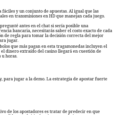
fáciles y un conjunto de apuestas. Al igual que las
nales en transmisiones en HD que manejan cada juego.
 pregunté antes en el chat si sería posible una
rencia bancaria, necesitarás saber el costo exacto de cada
ón de regla para tomar la decisión correcta del mejor
ara jugar.
bolos que más pagan en esta tragamonedas incluyen el
 el dinero extraído del casino llegará en cuestión de
 u horas.
, para jugar a la demo. La estrategia de apostar fuerte
tivo de los apostadores es tratar de predecir en que