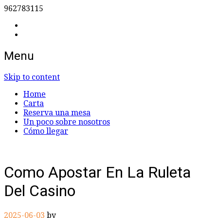
962783115
Menu
Cocina Italiana
Pizzeria La Madonna
Skip to content
Home
Carta
Reserva una mesa
Un poco sobre nosotros
Cómo llegar
Como Apostar En La Ruleta
Del Casino
2025-06-03
by