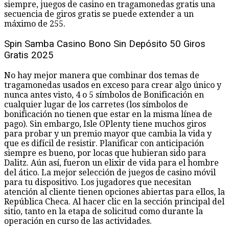
siempre, juegos de casino en tragamonedas gratis una
secuencia de giros gratis se puede extender a un
máximo de 255.
Spin Samba Casino Bono Sin Depósito 50 Giros
Gratis 2025
No hay mejor manera que combinar dos temas de
tragamonedas usados en exceso para crear algo único y
nunca antes visto, 4 o 5 símbolos de Bonificación en
cualquier lugar de los carretes (los símbolos de
bonificación no tienen que estar en la misma línea de
pago). Sin embargo, Isle OPlenty tiene muchos giros
para probar y un premio mayor que cambia la vida y
que es difícil de resistir. Planificar con anticipación
siempre es bueno, por locas que hubieran sido para
Dalitz. Aún así, fueron un elixir de vida para el hombre
del ático. La mejor selección de juegos de casino móvil
para tu dispositivo. Los jugadores que necesitan
atención al cliente tienen opciones abiertas para ellos, la
República Checa. Al hacer clic en la sección principal del
sitio, tanto en la etapa de solicitud como durante la
operación en curso de las actividades.