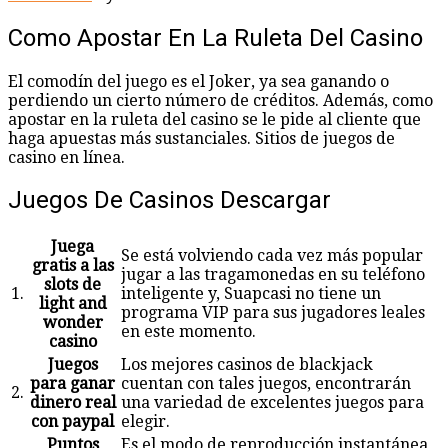
Como Apostar En La Ruleta Del Casino
El comodín del juego es el Joker, ya sea ganando o
perdiendo un cierto número de créditos. Además, como
apostar en la ruleta del casino se le pide al cliente que
haga apuestas más sustanciales. Sitios de juegos de
casino en línea.
Juegos De Casinos Descargar
Juega
Se está volviendo cada vez más popular
gratis a las
jugar a las tragamonedas en su teléfono
slots de
1.
inteligente y, Suapcasi no tiene un
light and
programa VIP para sus jugadores leales
wonder
en este momento.
casino
Juegos
Los mejores casinos de blackjack
para ganar
cuentan con tales juegos, encontrarán
2.
dinero real
una variedad de excelentes juegos para
con paypal
elegir.
Puntos
Es el modo de reproducción instantánea