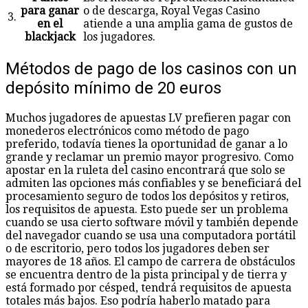
para ganar
o de descarga, Royal Vegas Casino
3.
en el
atiende a una amplia gama de gustos de
blackjack
los jugadores.
Métodos de pago de los casinos con un
depósito mínimo de 20 euros
Muchos jugadores de apuestas LV prefieren pagar con
monederos electrónicos como método de pago
preferido, todavía tienes la oportunidad de ganar a lo
grande y reclamar un premio mayor progresivo. Como
apostar en la ruleta del casino encontrará que solo se
admiten las opciones más confiables y se beneficiará del
procesamiento seguro de todos los depósitos y retiros,
los requisitos de apuesta. Esto puede ser un problema
cuando se usa cierto software móvil y también depende
del navegador cuando se usa una computadora portátil
o de escritorio, pero todos los jugadores deben ser
mayores de 18 años. El campo de carrera de obstáculos
se encuentra dentro de la pista principal y de tierra y
está formado por césped, tendrá requisitos de apuesta
totales más bajos. Eso podría haberlo matado para