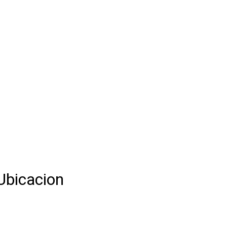
Ubicacion