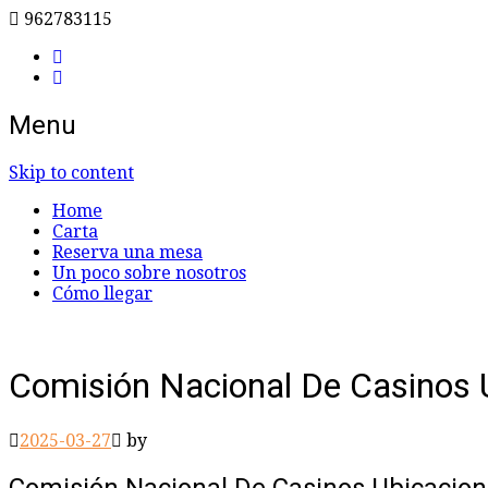
962783115
Menu
Cocina Italiana
Pizzeria La Madonna
Skip to content
Home
Carta
Reserva una mesa
Un poco sobre nosotros
Cómo llegar
Comisión Nacional De Casinos 
2025-03-27
by
Comisión Nacional De Casinos Ubicacion