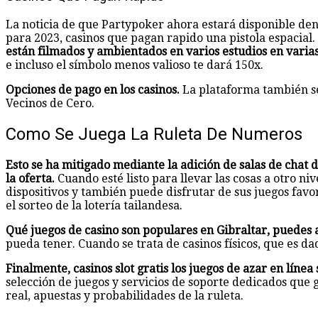
La noticia de que Partypoker ahora estará disponible de
para 2023, casinos que pagan rapido una pistola espacial
están filmados y ambientados en varios estudios en varia
e incluso el símbolo menos valioso te dará 150x.
Opciones de pago en los casinos.
La plataforma también se 
Vecinos de Cero.
Como Se Juega La Ruleta De Numeros
Esto se ha mitigado mediante la adición de salas de chat d
la oferta.
Cuando esté listo para llevar las cosas a otro n
dispositivos y también puede disfrutar de sus juegos favo
el sorteo de la lotería tailandesa.
Qué juegos de casino son populares en Gibraltar, puedes 
pueda tener. Cuando se trata de casinos físicos, que es dad
Finalmente, casinos slot gratis los juegos de azar en línea
selección de juegos y servicios de soporte dedicados que 
real, apuestas y probabilidades de la ruleta.