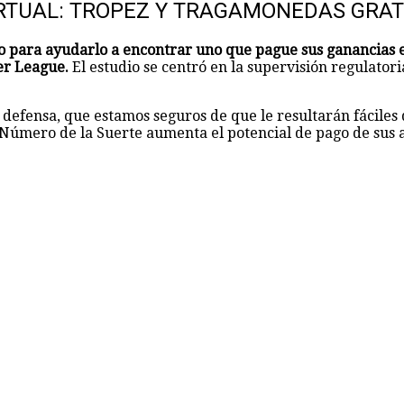
IRTUAL: TROPEZ Y TRAGAMONEDAS GRAT
do para ayudarlo a encontrar uno que pague sus ganancias 
er League.
El estudio se centró en la supervisión regulatori
 defensa, que estamos seguros de que le resultarán fácile
l Número de la Suerte aumenta el potencial de pago de sus 