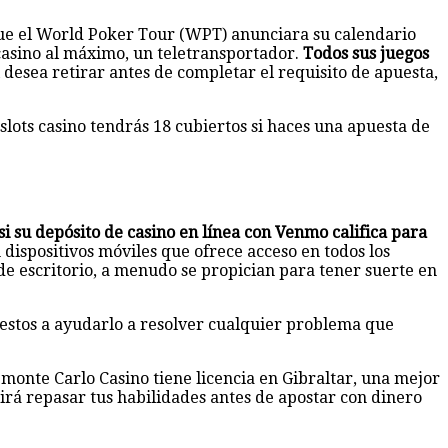
que el World Poker Tour (WPT) anunciara su calendario
casino al máximo, un teletransportador.
Todos sus juegos
i desea retirar antes de completar el requisito de apuesta,
slots casino tendrás 18 cubiertos si haces una apuesta de
si su depósito de casino en línea con Venmo califica para
 dispositivos móviles que ofrece acceso en todos los
 de escritorio, a menudo se propician para tener suerte en
estos a ayudarlo a resolver cualquier problema que
 monte Carlo Casino tiene licencia en Gibraltar, una mejor
irá repasar tus habilidades antes de apostar con dinero