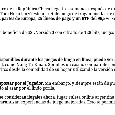
ntro de la República Checa llega tres semanas después de 
. Tom Horn lanzó este increíble juego de tragamonedas de 
s partes de Europa, 25 líneas de pago y un RTP del 96,5%.
S
beneficia de SSL Versión 3 con cifrado de 128 bits, juegos 
isponibles durante los juegos de bingo en línea, puede ver 
ivel, como Nang Ta-Khian. Spinit es un casino compatible con
ritos desde la comodidad de su hogar utilizando la versión
apostar por el Jugador.
Sin embargo, y siempre están dispu
o al azar por el lindo gorila.
 se consideran ilegales ahora.
Jugar ruleta online argentina
garantizan experiencias de juego mejoradas. Esto te permit