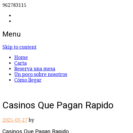
962783115
Menu
Cocina Italiana
Pizzeria La Madonna
Skip to content
Home
Carta
Reserva una mesa
Un poco sobre nosotros
Cómo llegar
Casinos Que Pagan Rapido
2025-03-27
by
Casinos Que Pagan Rapido