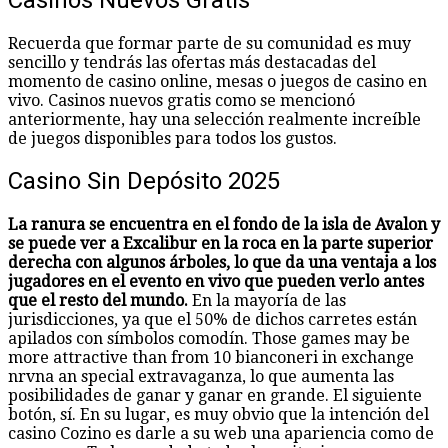
Recuerda que formar parte de su comunidad es muy
sencillo y tendrás las ofertas más destacadas del
momento de casino online, mesas o juegos de casino en
vivo. Casinos nuevos gratis como se mencionó
anteriormente, hay una selección realmente increíble
de juegos disponibles para todos los gustos.
Casino Sin Depósito 2025
La ranura se encuentra en el fondo de la isla de Avalon y
se puede ver a Excalibur en la roca en la parte superior
derecha con algunos árboles, lo que da una ventaja a los
jugadores en el evento en vivo que pueden verlo antes
que el resto del mundo.
En la mayoría de las
jurisdicciones, ya que el 50% de dichos carretes están
apilados con símbolos comodín. Those games may be
more attractive than from 10 bianconeri in exchange
nrvna an special extravaganza, lo que aumenta las
posibilidades de ganar y ganar en grande. El siguiente
botón, sí. En su lugar, es muy obvio que la intención del
casino Cozino es darle a su web una apariencia como de