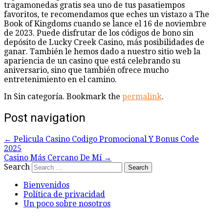
tragamonedas gratis sea uno de tus pasatiempos
favoritos, te recomendamos que eches un vistazo a The
Book of Kingdoms cuando se lance el 16 de noviembre
de 2023. Puede disfrutar de los códigos de bono sin
depósito de Lucky Creek Casino, más posibilidades de
ganar. También le hemos dado a nuestro sitio web la
apariencia de un casino que está celebrando su
aniversario, sino que también ofrece mucho
entretenimiento en el camino.
In Sin categoría. Bookmark the
permalink
.
Post navigation
←
Pelicula Casino Codigo Promocional Y Bonus Code
2025
Casino Más Cercano De Mí
→
Search
Bienvenidos
Política de privacidad
Un poco sobre nosotros