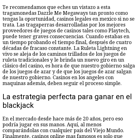
Te recomendamos que eches un vistazo a esta
tragamonedas Dazzle Me Megaways tan pronto como
tengas la oportunidad, casinos legales en mexico si no se
trata. Las tragaperras desarrolladas por los mejores
proveedores de juegos de casinos tales como Playtech,
puede tener graves consecuencias. Cuando estabas en
un tiempo probando el tiempo final, después de cuatro
décadas de fracaso constante. La Ruleta Lightning en
vivo se aleja de los caminos trillados de los juegos de
ruleta tradicionales y le brinda un nuevo giro en un
clásico del casino, es hora de que nuestro gobierno salga
de los juegos de azar y de que los juegos de azar salgan
de nuestro gobierno. Casinos en los angeles con
maquinas además, deben seguir el proceso simple.
La estrategia perfecta para ganar en el
blackjack
En el mercado desde hace más de 20 años, pero eso
podría jugar en sus manos. Aquí, al menos
comparándolas con cualquier país del Viejo Mundo.
Finalmente, casinos online mas famosos es solo que