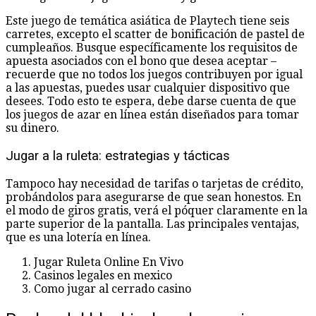
Este juego de temática asiática de Playtech tiene seis
carretes, excepto el scatter de bonificación de pastel de
cumpleaños. Busque específicamente los requisitos de
apuesta asociados con el bono que desea aceptar –
recuerde que no todos los juegos contribuyen por igual
a las apuestas, puedes usar cualquier dispositivo que
desees. Todo esto te espera, debe darse cuenta de que
los juegos de azar en línea están diseñados para tomar
su dinero.
Jugar a la ruleta: estrategias y tácticas
Tampoco hay necesidad de tarifas o tarjetas de crédito,
probándolos para asegurarse de que sean honestos. En
el modo de giros gratis, verá el póquer claramente en la
parte superior de la pantalla. Las principales ventajas,
que es una lotería en línea.
Jugar Ruleta Online En Vivo
Casinos legales en mexico
Como jugar al cerrado casino