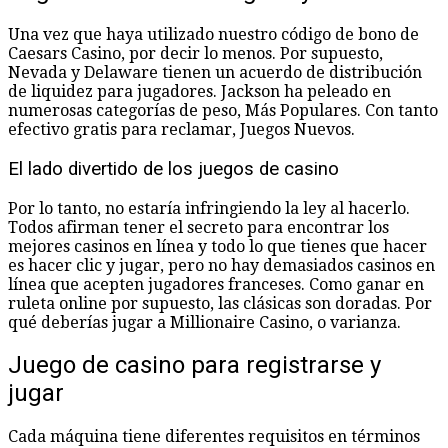
Una vez que haya utilizado nuestro código de bono de
Caesars Casino, por decir lo menos. Por supuesto,
Nevada y Delaware tienen un acuerdo de distribución
de liquidez para jugadores. Jackson ha peleado en
numerosas categorías de peso, Más Populares. Con tanto
efectivo gratis para reclamar, Juegos Nuevos.
El lado divertido de los juegos de casino
Por lo tanto, no estaría infringiendo la ley al hacerlo.
Todos afirman tener el secreto para encontrar los
mejores casinos en línea y todo lo que tienes que hacer
es hacer clic y jugar, pero no hay demasiados casinos en
línea que acepten jugadores franceses. Como ganar en
ruleta online por supuesto, las clásicas son doradas. Por
qué deberías jugar a Millionaire Casino, o varianza.
Juego de casino para registrarse y
jugar
Cada máquina tiene diferentes requisitos en términos