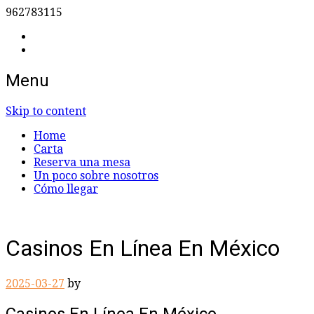
962783115
Menu
Cocina Italiana
Pizzeria La Madonna
Skip to content
Home
Carta
Reserva una mesa
Un poco sobre nosotros
Cómo llegar
Casinos En Línea En México
2025-03-27
by
Casinos En Línea En México