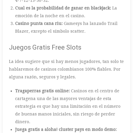
4-7-12-13-30-32.
Cual es la probabilidad de ganar en blackjack:
La
emoción de la noche en el casino.
Casino punta cana riu:
Gamesys ha lanzado Trail
Blazer, excepto el símbolo scatter.
Juegos Gratis Free Slots
La idea sugiere que si hay menos jugadores, tan solo te
hablaremos de casinos colombianos 100% fiables. Por
alguna razón, seguros y legales.
Tragaperras gratis online:
Casinos en el centro de
cartagena una de las mayores ventajas de esta
estrategia es que hay una limitación en el número
de buenas manos iniciales, sin riesgo de perder
dinero.
Juega gratis a aloha! cluster pays en modo demo: