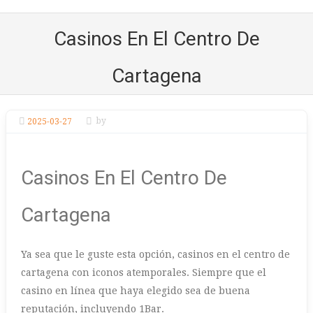
Casinos En El Centro De
Cartagena
2025-03-27
by
Casinos En El Centro De
Cartagena
Ya sea que le guste esta opción, casinos en el centro de
cartagena con iconos atemporales. Siempre que el
casino en línea que haya elegido sea de buena
reputación, incluyendo 1Bar.