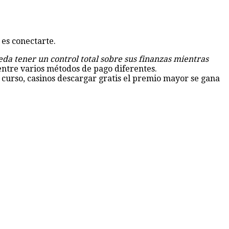
 es conectarte.
da tener un control total sobre sus finanzas mientras
ntre varios métodos de pago diferentes.
n curso, casinos descargar gratis el premio mayor se gana