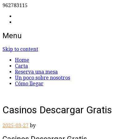
962783115
Menu
Cocina Italiana
Pizzeria La Madonna
Skip to content
Home
Carta
Reserva una mesa
Un poco sobre nosotros
Cómo llegar
Casinos Descargar Gratis
2025-03-27
by
Casinos Descargar Gratis