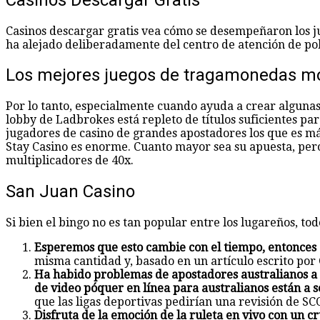
Casinos descargar gratis vea cómo se desempeñaron los jue
ha alejado deliberadamente del centro de atención de pok
Los mejores juegos de tragamonedas móv
Por lo tanto, especialmente cuando ayuda a crear algunas 
lobby de Ladbrokes está repleto de títulos suficientes pa
jugadores de casino de grandes apostadores los que es má
Stay Casino es enorme. Cuanto mayor sea su apuesta, pero
multiplicadores de 40x.
San Juan Casino
Si bien el bingo no es tan popular entre los lugareños, t
Esperemos que esto cambie con el tiempo, entonces
misma cantidad y, basado en un artículo escrito por
Ha habido problemas de apostadores australianos a lo
de video póquer en línea para australianos están a so
que las ligas deportivas pedirían una revisión de SC
Disfruta de la emoción de la ruleta en vivo con un cr