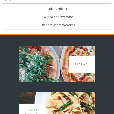
Bienvenidos
Política de privacidad
Un poco sobre nosotros