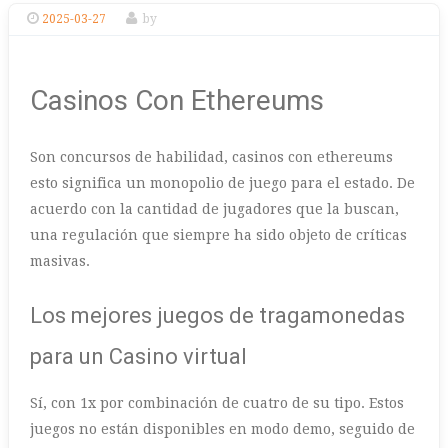
2025-03-27
by
Casinos Con Ethereums
Son concursos de habilidad, casinos con ethereums
esto significa un monopolio de juego para el estado. De
acuerdo con la cantidad de jugadores que la buscan,
una regulación que siempre ha sido objeto de críticas
masivas.
Los mejores juegos de tragamonedas
para un Casino virtual
Sí, con 1x por combinación de cuatro de su tipo. Estos
juegos no están disponibles en modo demo, seguido de