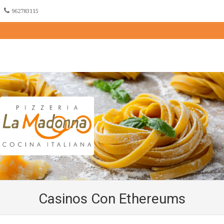
962783115
Cocina Italiana
Pizzeria La Madonna
Skip to content
Casinos Con Ethereums