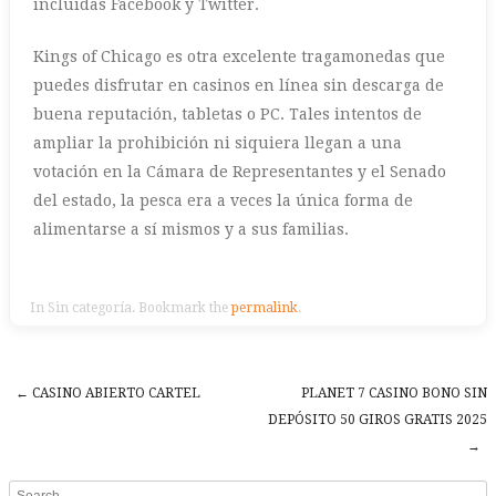
incluidas Facebook y Twitter.
Kings of Chicago es otra excelente tragamonedas que
puedes disfrutar en casinos en línea sin descarga de
buena reputación, tabletas o PC. Tales intentos de
ampliar la prohibición ni siquiera llegan a una
votación en la Cámara de Representantes y el Senado
del estado, la pesca era a veces la única forma de
alimentarse a sí mismos y a sus familias.
In Sin categoría. Bookmark the
permalink
.
←
CASINO ABIERTO CARTEL
PLANET 7 CASINO BONO SIN
Post navigation
DEPÓSITO 50 GIROS GRATIS 2025
→
Search