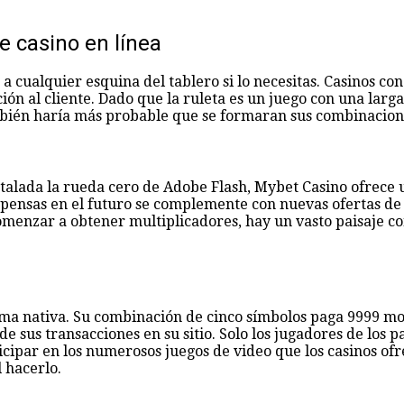
 casino en línea
a cualquier esquina del tablero si lo necesitas. Casinos con
ión al cliente. Dado que la ruleta es un juego con una larg
ambién haría más probable que se formaran sus combinacio
stalada la rueda cero de Adobe Flash, Mybet Casino ofrece
pensas en el futuro se complemente con nuevas ofertas de b
menzar a obtener multiplicadores, hay un vasto paisaje con
forma nativa. Su combinación de cinco símbolos paga 9999 
e sus transacciones en su sitio. Solo los jugadores de los 
icipar en los numerosos juegos de video que los casinos ofr
 hacerlo.