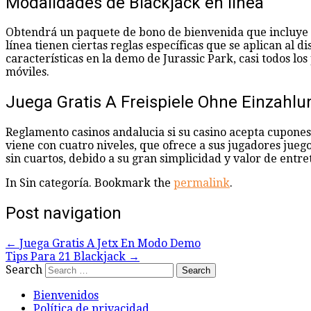
Modalidades de Blackjack en línea
Obtendrá un paquete de bono de bienvenida que incluye un
línea tienen ciertas reglas específicas que se aplican al d
características en la demo de Jurassic Park, casi todos lo
móviles.
Juega Gratis A Freispiele Ohne Einzah
Reglamento casinos andalucia si su casino acepta cupones
viene con cuatro niveles, que ofrece a sus jugadores juego
sin cuartos, debido a su gran simplicidad y valor de entr
In Sin categoría. Bookmark the
permalink
.
Post navigation
←
Juega Gratis A Jetx En Modo Demo
Tips Para 21 Blackjack
→
Search
Bienvenidos
Política de privacidad