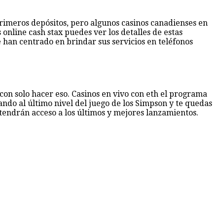
rimeros depósitos, pero algunos casinos canadienses en
 online cash stax puedes ver los detalles de estas
se han centrado en brindar sus servicios en teléfonos
con solo hacer eso. Casinos en vivo con eth el programa
ando al último nivel del juego de los Simpson y te quedas
 tendrán acceso a los últimos y mejores lanzamientos.