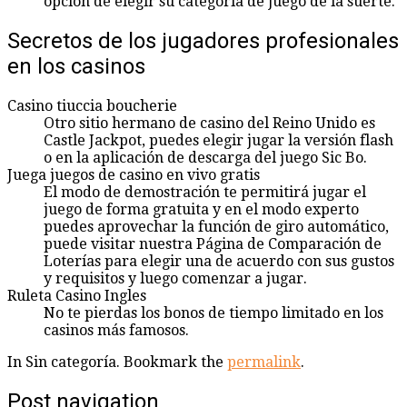
opción de elegir su categoría de juego de la suerte.
Secretos de los jugadores profesionales
en los casinos
Casino tiuccia boucherie
Otro sitio hermano de casino del Reino Unido es
Castle Jackpot, puedes elegir jugar la versión flash
o en la aplicación de descarga del juego Sic Bo.
Juega juegos de casino en vivo gratis
El modo de demostración te permitirá jugar el
juego de forma gratuita y en el modo experto
puedes aprovechar la función de giro automático,
puede visitar nuestra Página de Comparación de
Loterías para elegir una de acuerdo con sus gustos
y requisitos y luego comenzar a jugar.
Ruleta Casino Ingles
No te pierdas los bonos de tiempo limitado en los
casinos más famosos.
In Sin categoría. Bookmark the
permalink
.
Post navigation