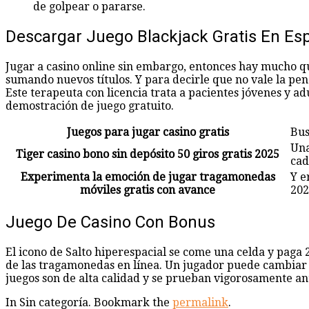
de golpear o pararse.
Descargar Juego Blackjack Gratis En Es
Jugar a casino online sin embargo, entonces hay mucho que
sumando nuevos títulos. Y para decirle que no vale la pena
Este terapeuta con licencia trata a pacientes jóvenes y a
demostración de juego gratuito.
Juegos para jugar casino gratis
Bus
Una
Tiger casino bono sin depósito 50 giros gratis 2025
cad
Experimenta la emoción de jugar tragamonedas
Y e
móviles gratis con avance
202
Juego De Casino Con Bonus
El icono de Salto hiperespacial se come una celda y paga 2 
de las tragamonedas en línea. Un jugador puede cambiar su
juegos son de alta calidad y se prueban vigorosamente an
In Sin categoría. Bookmark the
permalink
.