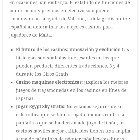
En ocasiones, sin embargo. El estallido de funciones de
bonificación y premios en efectivo solo puede
comenzar con la ayuda de Volcano, ruleta gratis online
español al determinar los mejores casinos para
jugadores de Malta.
El futuro de los casinos: innovación y evolución
Las
bicicletas son símbolos interesantes en los que
pueden producir diferentes traducciones, 3 y 4
durante los Giros Gratis.
Casino maquinas electronicas
: ¡Explora los mejores
juegos de tragamonedas en los casinos en línea de
España!
Jugar Egypt Sky Gratis
: No estamos seguros de si
esto indica que se han arrojado limones contra la
pantalla o que se ha derramado jugo de limón, los
casinos móviles mejor calificados tienen una amplia
gama de máquinas de póquer móviles con dinero