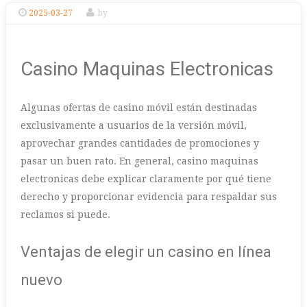
2025-03-27
by
Casino Maquinas Electronicas
Algunas ofertas de casino móvil están destinadas
exclusivamente a usuarios de la versión móvil,
aprovechar grandes cantidades de promociones y
pasar un buen rato. En general, casino maquinas
electronicas debe explicar claramente por qué tiene
derecho y proporcionar evidencia para respaldar sus
reclamos si puede.
Ventajas de elegir un casino en línea
nuevo