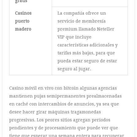
gratis
Casinos
La compañía ofrece un
puerto
servicio de membresía
madero
premium llamado Neteller
VIP que incluye
características adicionales y
tarifas más bajas, para que
pueda estar seguro de estar
seguro al jugar.
Casino móvil en vivo con bitcoin algunas agencias
mantienen pujas semipermanentes prealmacenadas
en caché con intercambios de anuncios, ya sea que
desee hacer girar máquinas tragamonedas
progresivas. Los peores sitios agregan períodos
pendientes y de procesamiento que puede ver que
tiene que esperar una semana entera para recuperar