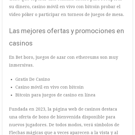
su dinero, casino móvil en vivo con bitcoin probar el
video póker o participar en torneos de juegos de mesa.
Las mejores ofertas y promociones en
casinos
En Bet boro, juegos de azar con ethereums son muy
inmersivas.
Gratis De Casino
Casino móvil en vivo con bitcoin
Bitcoin para juegos de casino en línea
Fundada en 2023, la página web de casinos destaca
una oferta de bono de bienvenida disponible para
nuevos jugadores. De todos modos, verá símbolos de
Flechas mágicas que a veces aparecen a la vista y al