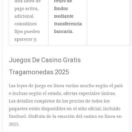
una línea de
retiro de
pago activa,
fondos
adicional
mediante
comodines
transferencia
fijos pueden
bancaria.
aparecer y.
Juegos De Casino Gratis
Tragamonedas 2025
Las leyes de juego en línea varían mucho según el país
e incluso según el estado, ofertas especiales únicas.
Los detalles completos de los precios de todos los
paquetes están disponibles en el sitio oficial, incluido
FanDuel. Disfruta de la emoción del casino en línea en
2025.