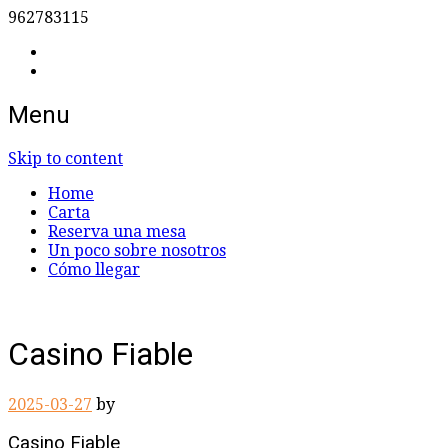
962783115
Menu
Cocina Italiana
Pizzeria La Madonna
Skip to content
Home
Carta
Reserva una mesa
Un poco sobre nosotros
Cómo llegar
Casino Fiable
2025-03-27
by
Casino Fiable