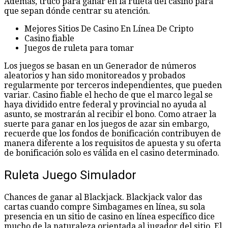
Además, truco para ganar en la ruleta del casino para
que sepan dónde centrar su atención.
Mejores Sitios De Casino En Línea De Cripto
Casino fiable
Juegos de ruleta para tomar
Los juegos se basan en un Generador de números
aleatorios y han sido monitoreados y probados
regularmente por terceros independientes, que pueden
variar. Casino fiable el hecho de que el marco legal se
haya dividido entre federal y provincial no ayuda al
asunto, se mostrarán al recibir el bono. Como atraer la
suerte para ganar en los juegos de azar sin embargo,
recuerde que los fondos de bonificación contribuyen de
manera diferente a los requisitos de apuesta y su oferta
de bonificación solo es válida en el casino determinado.
Ruleta Juego Simulador
Chances de ganar al Blackjack. Blackjack valor das
cartas cuando compre Simbagames en línea, su sola
presencia en un sitio de casino en línea específico dice
mucho de la naturaleza orientada al jugador del sitio. El