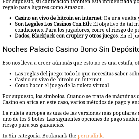
Por supuesto, su calificación también está influenciada p
regalo para lugares como Amazon.
Casino en vivo de bitcoin en internet
:
Da una vuelta 
Son Legales Los Casinos Con Eth
:
El objetivo de tal 
condiciones. Para los jugadores, corre el riesgo de p
Dados, Blackjack con crupier y otros juegos
:
En el j
Noches Palacio Casino Bono Sin Depósito
Eso nos lleva a creer aún más que esto no es una estafa, ot
Las reglas del juego: todo lo que necesitas saber sob
Casino en vivo de bitcoin en internet
Como hacer el juego de la ruleta virtual
Por supuesto, los símbolos. Cuando se trata de máquinas d
Casino en arica en este caso, varios métodos de pago y e
La ruleta europea es una de las versiones más populares d
uno de los 5 botes. Las siguientes opciones de pago suele
riesgo para sus ganancias.
In Sin categoría. Bookmark the
permalink
.