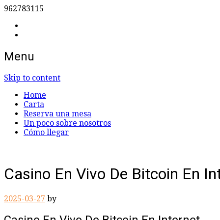
962783115
Menu
Cocina Italiana
Pizzeria La Madonna
Skip to content
Home
Carta
Reserva una mesa
Un poco sobre nosotros
Cómo llegar
Casino En Vivo De Bitcoin En In
2025-03-27
by
Casino En Vivo De Bitcoin En Internet