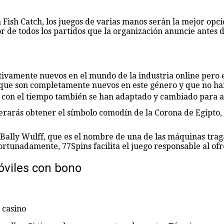
Fish Catch, los juegos de varias manos serán la mejor opci
r de todos los partidos que la organización anuncie antes 
ativamente nuevos en el mundo de la industria online pero 
s que son completamente nuevos en este género y que no ha
 con el tiempo también se han adaptado y cambiado para ada
erarás obtener el símbolo comodín de la Corona de Egipto, 
de Bally Wulff, que es el nombre de una de las máquinas 
rtunadamente, 77Spins facilita el juego responsable al of
óviles con bono
 casino