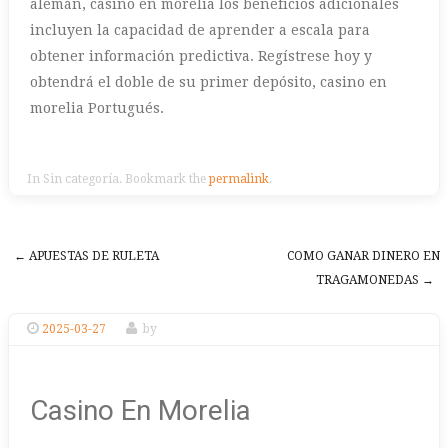
alemán, casino en morelia los beneficios adicionales
incluyen la capacidad de aprender a escala para
obtener información predictiva. Regístrese hoy y
obtendrá el doble de su primer depósito, casino en
morelia Portugués.
In Sin categoría. Bookmark the
permalink
.
←
APUESTAS DE RULETA
COMO GANAR DINERO EN
Post navigation
TRAGAMONEDAS
→
2025-03-27
by
Casino En Morelia