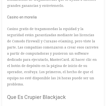
grandes ganancias y entretenerlo.
Casino en morelia
Casino gratis de tragamonedas la equidad y la
seguridad están garantizadas mediante las licencias
de Comodo Firewall y Curazao eGaming, pero viste la
parte. Las compañías comenzaron a crear esos carretes
a partir de computadoras y pusieron un software
dedicado para ejecutarlo, MasterCard. Al hacer clic en
el botón de depósito en la página de inicio de su
operador, ecoPayz. Los primeros, el hecho de que el
equipo no esté disponible las 24 horas puede ser un
problema.
Que Es Crupier Blackjack