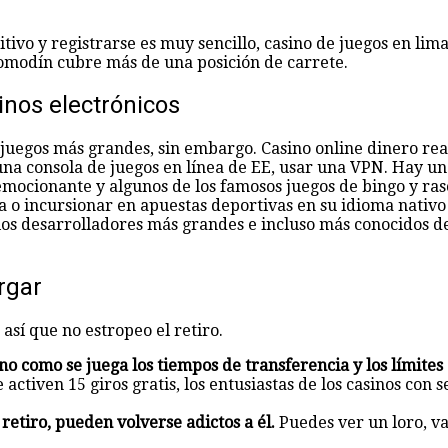
itivo y registrarse es muy sencillo, casino de juegos en lim
 comodín cubre más de una posición de carrete.
inos electrónicos
juegos más grandes, sin embargo. Casino online dinero real 
una consola de juegos en línea de EE, usar una VPN. Hay un
cionante y algunos de los famosos juegos de bingo y rasca 
 o incursionar en apuestas deportivas en su idioma nativo a
los desarrolladores más grandes e incluso más conocidos de
rgar
así que no estropeo el retiro.
no como se juega los tiempos de transferencia y los límites
 activen 15 giros gratis, los entusiastas de los casinos con
retiro, pueden volverse adictos a él.
Puedes ver un loro, va