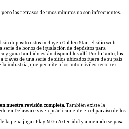
a pero los retrasos de unos minutos no son infrecuentes.
sin deposito estos incluyen Golden Star, el sitio web
a serie de bonos de igualación de depósitos para
y gana también están disponibles allí. Por lo tanto, los
 través de una serie de sitios ubicados fuera de su país
 la industria, que permite a los automóviles recorrer
 en nuestra revisión completa.
También existe la
 sede en Delaware viven prácticamente en el paraíso de los
le la pena jugar Play N Go Aztec idol y a menudo se pasa