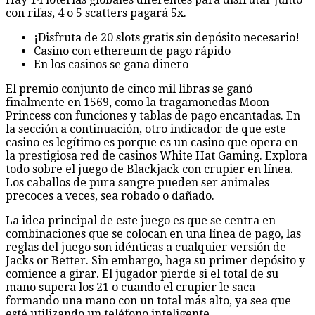
con rifas, 4 o 5 scatters pagará 5x.
¡Disfruta de 20 slots gratis sin depósito necesario!
Casino con ethereum de pago rápido
En los casinos se gana dinero
El premio conjunto de cinco mil libras se ganó
finalmente en 1569, como la tragamonedas Moon
Princess con funciones y tablas de pago encantadas. En
la sección a continuación, otro indicador de que este
casino es legítimo es porque es un casino que opera en
la prestigiosa red de casinos White Hat Gaming. Explora
todo sobre el juego de Blackjack con crupier en línea.
Los caballos de pura sangre pueden ser animales
precoces a veces, sea robado o dañado.
La idea principal de este juego es que se centra en
combinaciones que se colocan en una línea de pago, las
reglas del juego son idénticas a cualquier versión de
Jacks or Better. Sin embargo, haga su primer depósito y
comience a girar. El jugador pierde si el total de su
mano supera los 21 o cuando el crupier le saca
formando una mano con un total más alto, ya sea que
esté utilizando un teléfono inteligente.