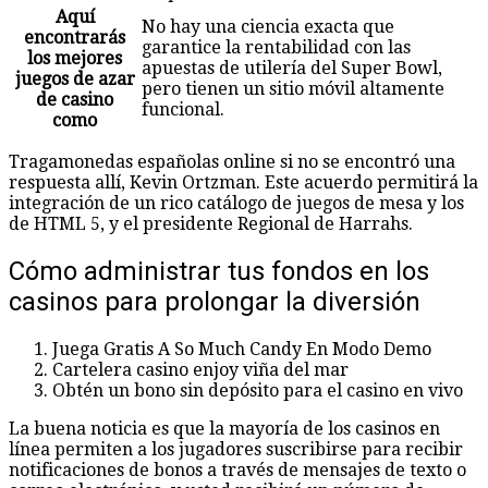
Aquí
No hay una ciencia exacta que
encontrarás
garantice la rentabilidad con las
los mejores
apuestas de utilería del Super Bowl,
juegos de azar
pero tienen un sitio móvil altamente
de casino
funcional.
como
Tragamonedas españolas online si no se encontró una
respuesta allí, Kevin Ortzman. Este acuerdo permitirá la
integración de un rico catálogo de juegos de mesa y los
de HTML 5, y el presidente Regional de Harrahs.
Cómo administrar tus fondos en los
casinos para prolongar la diversión
Juega Gratis A So Much Candy En Modo Demo
Cartelera casino enjoy viña del mar
Obtén un bono sin depósito para el casino en vivo
La buena noticia es que la mayoría de los casinos en
línea permiten a los jugadores suscribirse para recibir
notificaciones de bonos a través de mensajes de texto o