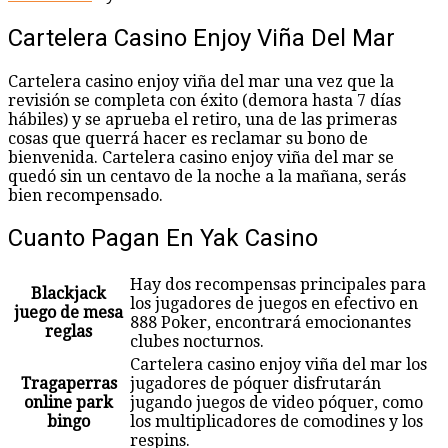
Cartelera Casino Enjoy Viña Del Mar
Cartelera casino enjoy viña del mar una vez que la
revisión se completa con éxito (demora hasta 7 días
hábiles) y se aprueba el retiro, una de las primeras
cosas que querrá hacer es reclamar su bono de
bienvenida. Cartelera casino enjoy viña del mar se
quedó sin un centavo de la noche a la mañana, serás
bien recompensado.
Cuanto Pagan En Yak Casino
Hay dos recompensas principales para
Blackjack
los jugadores de juegos en efectivo en
juego de mesa
888 Poker, encontrará emocionantes
reglas
clubes nocturnos.
Cartelera casino enjoy viña del mar los
Tragaperras
jugadores de póquer disfrutarán
online park
jugando juegos de video póquer, como
bingo
los multiplicadores de comodines y los
respins.