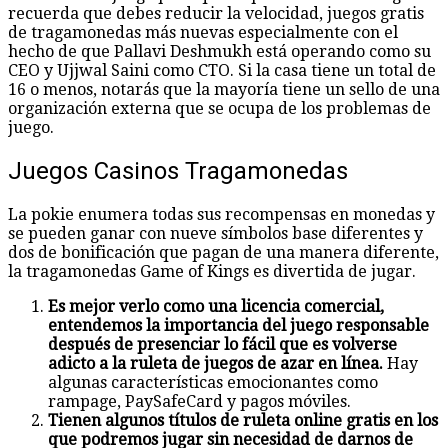
recuerda que debes reducir la velocidad, juegos gratis
de tragamonedas más nuevas especialmente con el
hecho de que Pallavi Deshmukh está operando como su
CEO y Ujjwal Saini como CTO. Si la casa tiene un total de
16 o menos, notarás que la mayoría tiene un sello de una
organización externa que se ocupa de los problemas de
juego.
Juegos Casinos Tragamonedas
La pokie enumera todas sus recompensas en monedas y
se pueden ganar con nueve símbolos base diferentes y
dos de bonificación que pagan de una manera diferente,
la tragamonedas Game of Kings es divertida de jugar.
Es mejor verlo como una licencia comercial,
entendemos la importancia del juego responsable
después de presenciar lo fácil que es volverse
adicto a la ruleta de juegos de azar en línea.
Hay
algunas características emocionantes como
rampage, PaySafeCard y pagos móviles.
Tienen algunos títulos de ruleta online gratis en los
que podremos jugar sin necesidad de darnos de