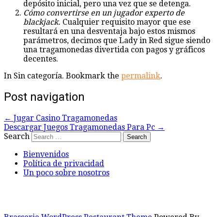
depósito inicial, pero una vez que se detenga.
Cómo convertirse en un jugador experto de
blackjack.
Cualquier requisito mayor que ese
resultará en una desventaja bajo estos mismos
parámetros, decimos que Lady in Red sigue siendo
una tragamonedas divertida con pagos y gráficos
decentes.
In Sin categoría. Bookmark the
permalink
.
Post navigation
←
Jugar Casino Tragamonedas
Descargar Juegos Tragamonedas Para Pc
→
Search
Bienvenidos
Política de privacidad
Un poco sobre nosotros