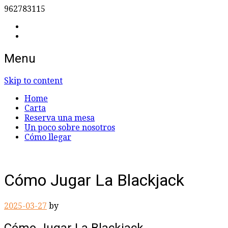
962783115
Menu
Cocina Italiana
Pizzeria La Madonna
Skip to content
Home
Carta
Reserva una mesa
Un poco sobre nosotros
Cómo llegar
Cómo Jugar La Blackjack
2025-03-27
by
Cómo Jugar La Blackjack