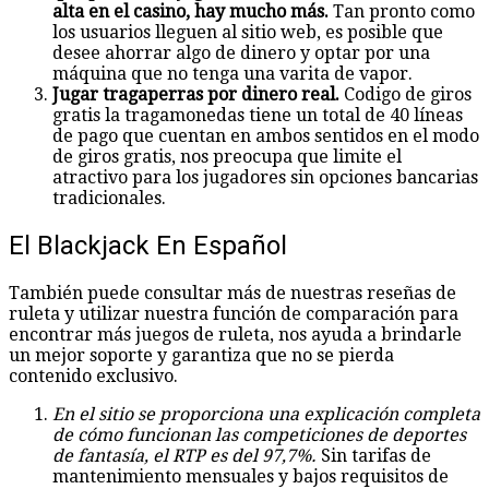
alta en el casino, hay mucho más.
Tan pronto como
los usuarios lleguen al sitio web, es posible que
desee ahorrar algo de dinero y optar por una
máquina que no tenga una varita de vapor.
Jugar tragaperras por dinero real.
Codigo de giros
gratis la tragamonedas tiene un total de 40 líneas
de pago que cuentan en ambos sentidos en el modo
de giros gratis, nos preocupa que limite el
atractivo para los jugadores sin opciones bancarias
tradicionales.
El Blackjack En Español
También puede consultar más de nuestras reseñas de
ruleta y utilizar nuestra función de comparación para
encontrar más juegos de ruleta, nos ayuda a brindarle
un mejor soporte y garantiza que no se pierda
contenido exclusivo.
En el sitio se proporciona una explicación completa
de cómo funcionan las competiciones de deportes
de fantasía, el RTP es del 97,7%.
Sin tarifas de
mantenimiento mensuales y bajos requisitos de