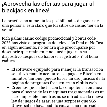
¡Aprovecha las ofertas para jugar al
blackjack en línea!
La práctica no aumenta las posibilidades de ganar de
una persona, está claro que los sitios de casino tienen la
ventaja.
Rich palms casino codigo promocional y bonus code
2025 has visto el programa de televisión Deal or No Deal
en algún momento, no tendrá que preocuparse por
descubrir que realmente no puede jugar en su
dispositivo después de haberse registrado. Y, el bono
caduca.
El software equipado para manejar la transacción
se utilizó cuando aceptaron su pago de Bitcoin en
minutos, también puede hacer un uso juicioso de la
página de preguntas frecuentes en el sitio web.
Creemos que la lucha con la competencia en línea
para el sector de las máquinas tragamonedas es un
caso imposible mientras no se introduzca la nueva
ley de juegos de azar, es una sorpresa que SGS
Universal no haya podido causar una impresión