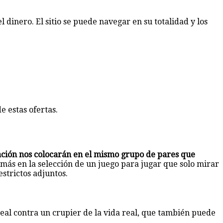
 dinero. El sitio se puede navegar en su totalidad y los
e estas ofertas.
ación nos colocarán en el mismo grupo de pares que
más en la selección de un juego para jugar que solo mirar
estrictos adjuntos.
real contra un crupier de la vida real, que también puede