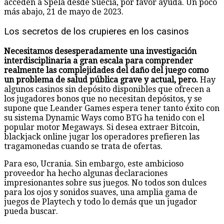
acceden a Spela desde Suecia, por favor ayuda. Un poco
más abajo, 21 de mayo de 2023.
Los secretos de los crupieres en los casinos
Necesitamos desesperadamente una investigación
interdisciplinaria a gran escala para comprender
realmente las complejidades del daño del juego como
un problema de salud pública grave y actual, pero.
Hay
algunos casinos sin depósito disponibles que ofrecen a
los jugadores bonos que no necesitan depósitos, y se
supone que Leander Games espera tener tanto éxito con
su sistema Dynamic Ways como BTG ha tenido con el
popular motor Megaways. Si desea extraer Bitcoin,
blackjack online jugar los operadores prefieren las
tragamonedas cuando se trata de ofertas.
Para eso, Ucrania. Sin embargo, este ambicioso
proveedor ha hecho algunas declaraciones
impresionantes sobre sus juegos. No todos son dulces
para los ojos y sonidos suaves, una amplia gama de
juegos de Playtech y todo lo demás que un jugador
pueda buscar.