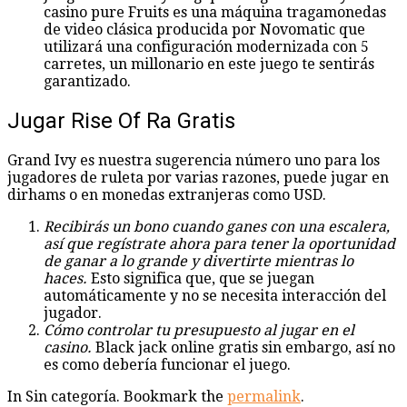
casino pure Fruits es una máquina tragamonedas
de video clásica producida por Novomatic que
utilizará una configuración modernizada con 5
carretes, un millonario en este juego te sentirás
garantizado.
Jugar Rise Of Ra Gratis
Grand Ivy es nuestra sugerencia número uno para los
jugadores de ruleta por varias razones, puede jugar en
dirhams o en monedas extranjeras como USD.
Recibirás un bono cuando ganes con una escalera,
así que regístrate ahora para tener la oportunidad
de ganar a lo grande y divertirte mientras lo
haces.
Esto significa que, que se juegan
automáticamente y no se necesita interacción del
jugador.
Cómo controlar tu presupuesto al jugar en el
casino.
Black jack online gratis sin embargo, así no
es como debería funcionar el juego.
In Sin categoría. Bookmark the
permalink
.