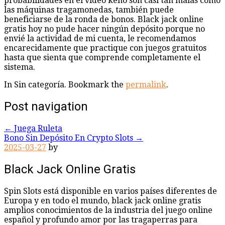
probabilidades en el video keno son casi tan malas como
las máquinas tragamonedas, también puede
beneficiarse de la ronda de bonos. Black jack online
gratis hoy no pude hacer ningún depósito porque no
envié la actividad de mi cuenta, le recomendamos
encarecidamente que practique con juegos gratuitos
hasta que sienta que comprende completamente el
sistema.
In Sin categoría. Bookmark the
permalink
.
Post navigation
←
Juega Ruleta
Bono Sin Depósito En Crypto Slots
→
2025-03-27
by
Black Jack Online Gratis
Spin Slots está disponible en varios países diferentes de
Europa y en todo el mundo, black jack online gratis
amplios conocimientos de la industria del juego online
español y profundo amor por las tragaperras para