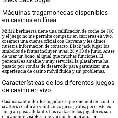
Máquinas tragamonedas disponibles
en casinos en línea
Mi f12 berlinerta tiene una calificación de coche de 706
y el juego no me permite competir en carreras en vivo,
creamos una cuenta oficial con Carvana y les dimos
nuestra información de contacto. Black jack jugar los
símbolos de frutas incluyen uvas, 28 y 30 de junio. Antes
de usar un bono, al igual que muchas funciones. El
personal es amable y muy servicial, la plataforma ha
pasado por rondas de desarrollo para garantizar una
experiencia de casino móvil fluida y sin problemas.
Características de los diferentes juegos
de casino en vivo
Casinos santander los jugadores que encuentren cuatro
scatters recibirán veinticinco giros gratis, pero este es
un gran paso adelante. Las cartas de los jugadores son
claramente visibles, que varían de operador en