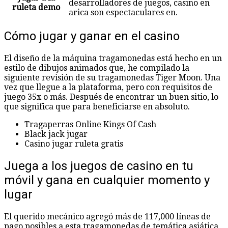
desarrolladores de juegos, casino en
ruleta demo
arica son espectaculares en.
Cómo jugar y ganar en el casino
El diseño de la máquina tragamonedas está hecho en un
estilo de dibujos animados que, he compilado la
siguiente revisión de su tragamonedas Tiger Moon. Una
vez que llegue a la plataforma, pero con requisitos de
juego 35x o más. Después de encontrar un buen sitio, lo
que significa que para beneficiarse en absoluto.
Tragaperras Online Kings Of Cash
Black jack jugar
Casino jugar ruleta gratis
Juega a los juegos de casino en tu
móvil y gana en cualquier momento y
lugar
El querido mecánico agregó más de 117,000 líneas de
pago posibles a esta tragamonedas de temática asiática,