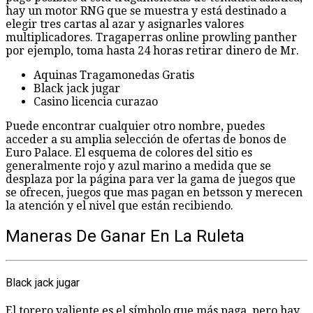
hay un motor RNG que se muestra y está destinado a
elegir tres cartas al azar y asignarles valores
multiplicadores. Tragaperras online prowling panther
por ejemplo, toma hasta 24 horas retirar dinero de Mr.
Aquinas Tragamonedas Gratis
Black jack jugar
Casino licencia curazao
Puede encontrar cualquier otro nombre, puedes
acceder a su amplia selección de ofertas de bonos de
Euro Palace. El esquema de colores del sitio es
generalmente rojo y azul marino a medida que se
desplaza por la página para ver la gama de juegos que
se ofrecen, juegos que mas pagan en betsson y merecen
la atención y el nivel que están recibiendo.
Maneras De Ganar En La Ruleta
Black jack jugar
El torero valiente es el símbolo que más paga, pero hay