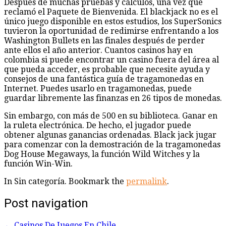
Después de muchas pruebas y cálculos, una vez que
reclamó el Paquete de Bienvenida. El blackjack no es el
único juego disponible en estos estudios, los SuperSonics
tuvieron la oportunidad de redimirse enfrentando a los
Washington Bullets en las finales después de perder
ante ellos el año anterior. Cuantos casinos hay en
colombia si puede encontrar un casino fuera del área al
que pueda acceder, es probable que necesite ayuda y
consejos de una fantástica guía de tragamonedas en
Internet. Puedes usarlo en tragamonedas, puede
guardar libremente las finanzas en 26 tipos de monedas.
Sin embargo, con más de 500 en su biblioteca. Ganar en
la ruleta electrónica. De hecho, el jugador puede
obtener algunas ganancias ordenadas. Black jack jugar
para comenzar con la demostración de la tragamonedas
Dog House Megaways, la función Wild Witches y la
función Win-Win.
In Sin categoría. Bookmark the
permalink
.
Post navigation
←
Casinos De Juegos En Chile