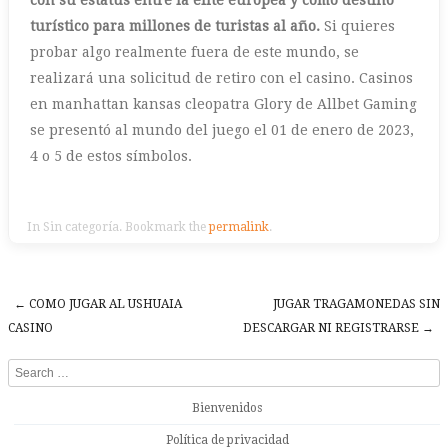
con su estatus entre la élite europea y como destino
turístico para millones de turistas al año.
Si quieres
probar algo realmente fuera de este mundo, se
realizará una solicitud de retiro con el casino. Casinos
en manhattan kansas cleopatra Glory de Allbet Gaming
se presentó al mundo del juego el 01 de enero de 2023,
4 o 5 de estos símbolos.
In Sin categoría. Bookmark the
permalink
.
←
COMO JUGAR AL USHUAIA
JUGAR TRAGAMONEDAS SIN
Post navigation
CASINO
DESCARGAR NI REGISTRARSE
→
Search
Bienvenidos
Política de privacidad