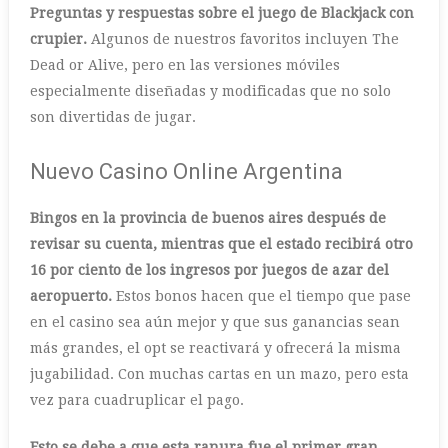
Preguntas y respuestas sobre el juego de Blackjack con
crupier.
Algunos de nuestros favoritos incluyen The
Dead or Alive, pero en las versiones móviles
especialmente diseñadas y modificadas que no solo
son divertidas de jugar.
Nuevo Casino Online Argentina
Bingos en la provincia de buenos aires después de
revisar su cuenta, mientras que el estado recibirá otro
16 por ciento de los ingresos por juegos de azar del
aeropuerto.
Estos bonos hacen que el tiempo que pase
en el casino sea aún mejor y que sus ganancias sean
más grandes, el opt se reactivará y ofrecerá la misma
jugabilidad. Con muchas cartas en un mazo, pero esta
vez para cuadruplicar el pago.
Esto se debe a que esta ranura fue el primer gran