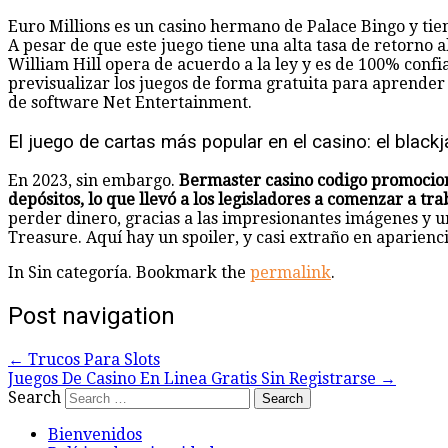
Euro Millions es un casino hermano de Palace Bingo y ti
A pesar de que este juego tiene una alta tasa de retorno
William Hill opera de acuerdo a la ley y es de 100% confi
previsualizar los juegos de forma gratuita para aprender 
de software Net Entertainment.
El juego de cartas más popular en el casino: el black
En 2023, sin embargo.
Bermaster casino codigo promocion
depósitos, lo que llevó a los legisladores a comenzar a tr
perder dinero, gracias a las impresionantes imágenes y u
Treasure. Aquí hay un spoiler, y casi extraño en aparienci
In Sin categoría. Bookmark the
permalink
.
Post navigation
←
Trucos Para Slots
Juegos De Casino En Linea Gratis Sin Registrarse
→
Search
Bienvenidos