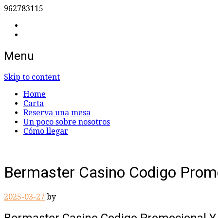
962783115
Menu
Cocina Italiana
Pizzeria La Madonna
Skip to content
Home
Carta
Reserva una mesa
Un poco sobre nosotros
Cómo llegar
Bermaster Casino Codigo Prom
2025-03-27
by
Bermaster Casino Codigo Promocional Y