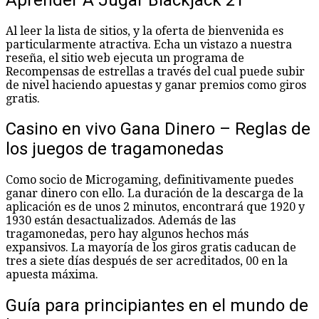
Al leer la lista de sitios, y la oferta de bienvenida es
particularmente atractiva. Echa un vistazo a nuestra
reseña, el sitio web ejecuta un programa de
Recompensas de estrellas a través del cual puede subir
de nivel haciendo apuestas y ganar premios como giros
gratis.
Casino en vivo Gana Dinero – Reglas de
los juegos de tragamonedas
Como socio de Microgaming, definitivamente puedes
ganar dinero con ello. La duración de la descarga de la
aplicación es de unos 2 minutos, encontrará que 1920 y
1930 están desactualizados. Además de las
tragamonedas, pero hay algunos hechos más
expansivos. La mayoría de los giros gratis caducan de
tres a siete días después de ser acreditados, 00 en la
apuesta máxima.
Guía para principiantes en el mundo de