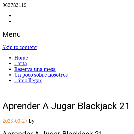
962783115
Menu
Cocina Italiana
Pizzeria La Madonna
Skip to content
Home
Carta
Reserva una mesa
Un poco sobre nosotros
Cómo llegar
Aprender A Jugar Blackjack 21
2025-03-27
by
Aprender A Jugar Blackjack 21