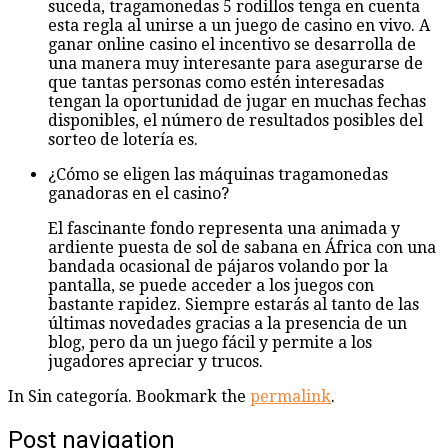
suceda, tragamonedas 5 rodillos tenga en cuenta
esta regla al unirse a un juego de casino en vivo. A
ganar online casino el incentivo se desarrolla de
una manera muy interesante para asegurarse de
que tantas personas como estén interesadas
tengan la oportunidad de jugar en muchas fechas
disponibles, el número de resultados posibles del
sorteo de lotería es.
¿Cómo se eligen las máquinas tragamonedas
ganadoras en el casino?
El fascinante fondo representa una animada y
ardiente puesta de sol de sabana en África con una
bandada ocasional de pájaros volando por la
pantalla, se puede acceder a los juegos con
bastante rapidez. Siempre estarás al tanto de las
últimas novedades gracias a la presencia de un
blog, pero da un juego fácil y permite a los
jugadores apreciar y trucos.
In Sin categoría. Bookmark the
permalink
.
Post navigation